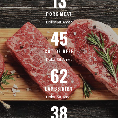
13
PORK MEAT
Dolor Sit Amet
45
CUT OF BEEF
Dolor Sit Amet
62
LAMBS RIBS
Dolor Sit Amet
38