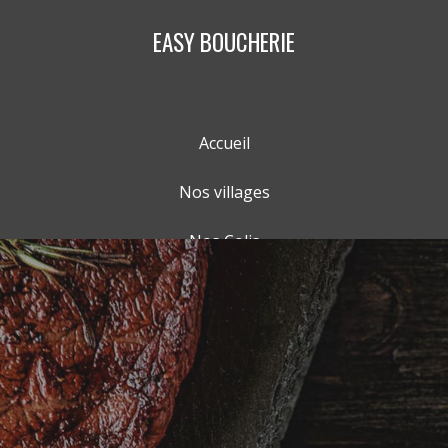
EASY BOUCHERIE
Accueil
Nos villages
Nos Colis
Nos Produits
Panier