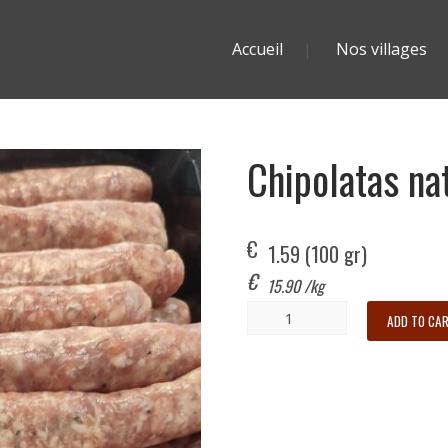
Accueil
Nos villages
Chipolatas na
€
1.59
 (100 gr)
€
15.90
/kg
ADD TO CA