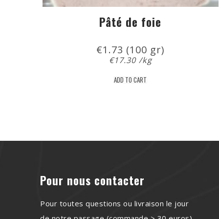
Pâté de foie
€
1.73
 (100 gr)
€
17.30
/kg
ADD TO CART
Pour nous contacter
Pour toutes questions ou livraison le jour
de notre passage (commande > 30 euros)