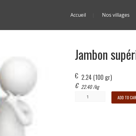
Accueil
Nos villages
Jambon supér
€
2.24
 (100 gr)
€
22.40
/kg
ADD TO CA