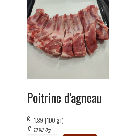
Poitrine d’agneau
€
1.89
 (100 gr)
€
18.90
/kg