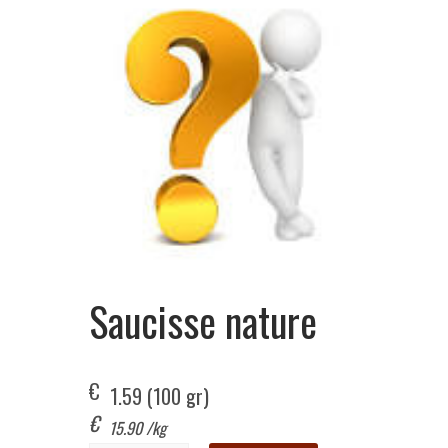
Saucisse nature
€
1.59
 (100 gr)
€
15.90
/kg