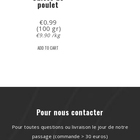
poulet
€
0.99
 (100 gr)
€
9.90
/kg
ADD TO CART
Pour nous contacter
Pour toutes questions ou livraison le jour de notre
passage (commande > 30 euros)